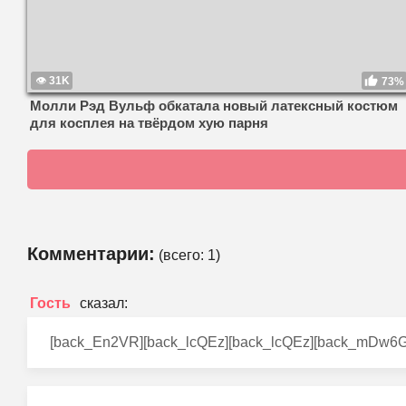
31K
73%
Молли Рэд Вульф обкатала новый латексный костюм
для косплея на твёрдом хую парня
Комментарии:
(всего:
1
)
Гость
[back_En2VR][back_lcQEz][back_lcQEz][back_mDw6