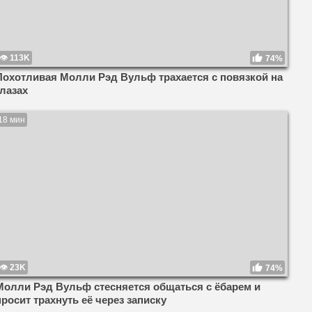
113K
74%
Похотливая Молли Рэд Вульф трахается с повязкой на
глазах
18 мин
23K
74%
Молли Рэд Вульф стесняется общаться с ёбарем и
просит трахнуть её через записку