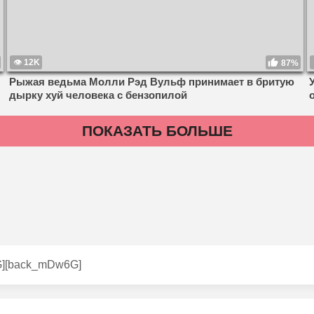
12K
87%
Рыжая ведьма Молли Рэд Вульф принимает в бритую
дырку хуй человека с бензопилой
ПОКАЗАТЬ БОЛЬШЕ
G][back_mDw6G]