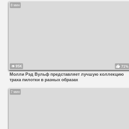
8 мин
95K
71%
Молли Рэд Вульф представляет лучшую коллекцию
траха пилотки в разных образах
7 мин