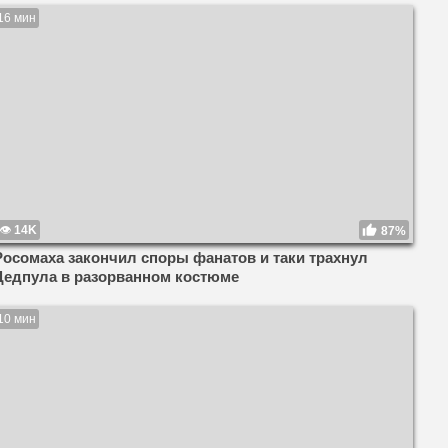
16 мин
14K
87%
Росомаха закончил споры фанатов и таки трахнул
Дедпула в разорванном костюме
10 мин