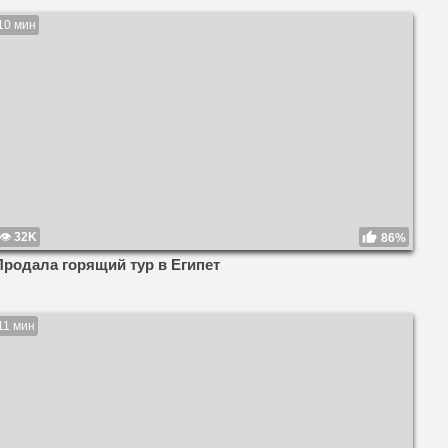
10 мин
32K
86%
Продала горящий тур в Египет
11 мин