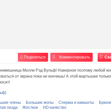
5
Поделиться
Комментировать
Ск
 анимешница Молли Рэд Вульф! Наверное поэтому любой ко
ваться от экрана пока не кончишь! А этой мартышке только
росит!
льф)
ьшие члены
Большие жопы
Сперма и камшоты
Брюне
тая пизда
Жесткое
HD-качество