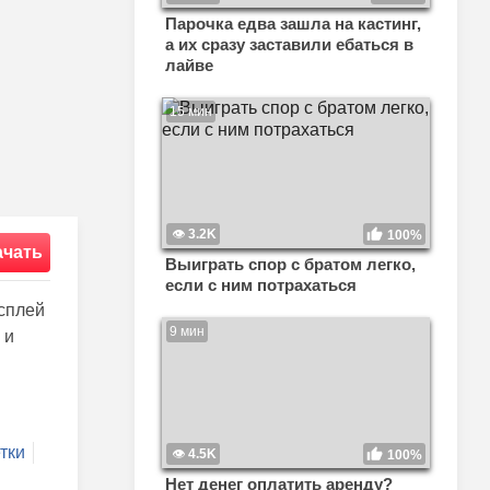
Парочка едва зашла на кастинг,
а их сразу заставили ебаться в
лайве
15 мин
3.2K
100%
ачать
Выиграть спор с братом легко,
если с ним потрахаться
сплей
9 мин
 и
тки
4.5K
100%
Нет денег оплатить аренду?