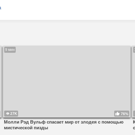
а
9 мин
27K
76%
Молли Рэд Вульф спасает мир от злодея с помощью
мистической пизды