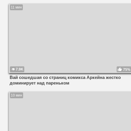
11 мин
7.9K
75%
Вай сошедшая со страниц комикса Аркейна жестко
доминирует над пареньком
10 мин