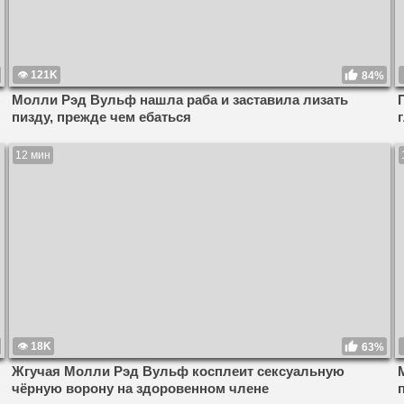
121K
84%
Молли Рэд Вульф нашла раба и заставила лизать
пизду, прежде чем ебаться
12 мин
18K
63%
Жгучая Молли Рэд Вульф косплеит сексуальную
чёрную ворону на здоровенном члене