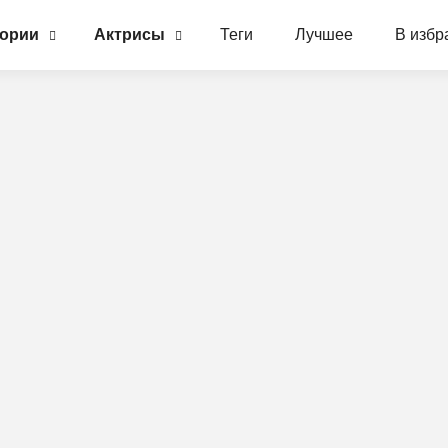
гории
Актрисы
Теги
Лучшее
В избр