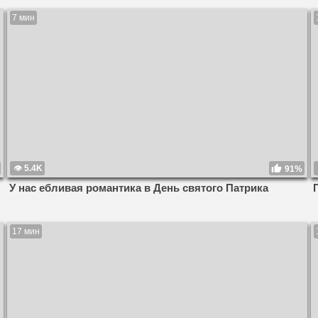
7 мин
5.4K
91%
У нас ебливая романтика в День святого Патрика
17 мин