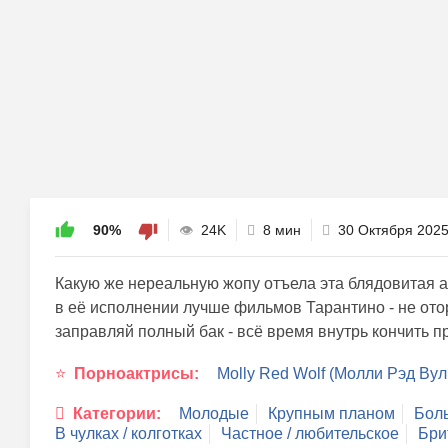
90%
24K
8 мин
30 Октября 202
Какую же нереальную жопу отъела эта блядовитая
в её исполнении лучше фильмов Тарантино - не отор
заправляй полный бак - всё время внутрь кончить п
Порноактрисы:
Molly Red Wolf (Молли Рэд Ву
Категории:
Молодые
Крупным планом
Бол
В чулках / колготках
Частное / любительское
Бри