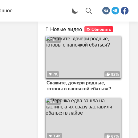
анное
Новые видео
Обновить
27 мин
7K
92%
Скажите, дочери родные,
готовы с папочкой ебаться?
28 мин
3.4K
67%