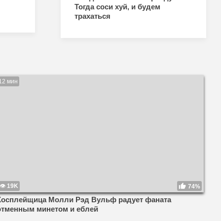
Тогда соси хуй, и будем
трахаться
12 мин
19K
74%
Косплейщица Молли Рэд Вульф радует фаната
отменным минетом и еблей