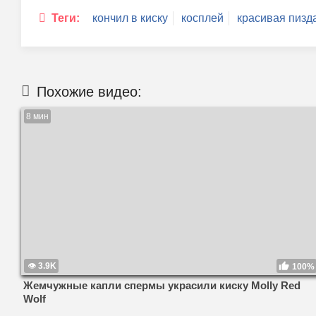
Теги:
кончил в киску
косплей
красивая пизд
Похожие видео:
8 мин
3.9K
100%
Жемчужные капли спермы украсили киску Molly Red
Wolf