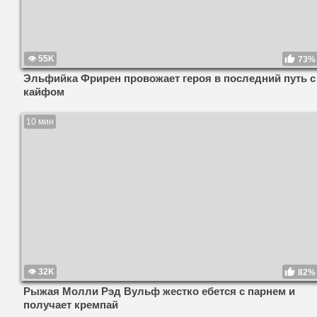
55K
73%
Эльфийка Фрирен провожает героя в последний путь с
кайфом
10 мин
32K
82%
Рыжая Молли Рэд Вульф жестко ебется с парнем и
получает кремпай