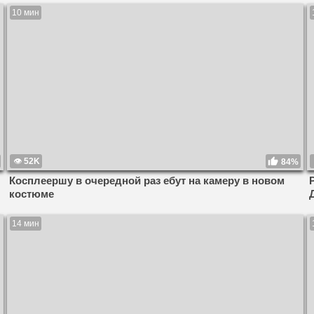
10 мин
52K
84%
Косплеершу в очередной раз ебут на камеру в новом
костюме
14 мин