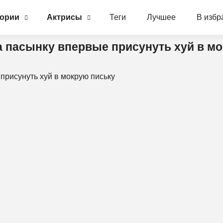
гории
Актрисы
Теги
Лучшее
В избр
ла пасынку впервые присунуть хуй в м