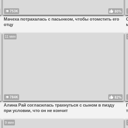
753K
80%
Мачеха потрахалась с пасынком, чтобы отомстить его
отцу
11 мин
784K
82%
Алина Рай согласилась трахнуться с сыном в пизду
при условии, что он не кончит
9 мин