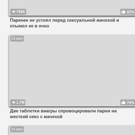
798K
82%
Паренек не устоял перед сексуальной мачехой и
отымел ее в очко
20 мин
1.7M
79%
Две таблетки виагры спровоцировали парня на
жесткий секс с мачехой
16 мин