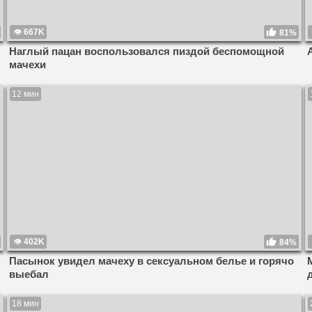
667K
81%
Наглый пацан воспользовался пиздой беспомощной
мачехи
12 мин
402K
84%
Пасынок увидел мачеху в сексуальном белье и горячо
выебал
18 мин