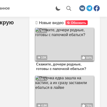
анное
окрую
Новые видео
Обновить
27 мин
10K
84%
Скажите, дочери родные,
готовы с папочкой ебаться?
28 мин
4.8K
75%