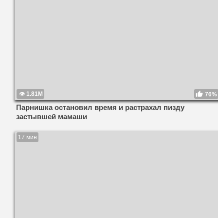
1.81M
76%
Парнишка остановил время и растрахал пизду
застывшей мамаши
17 мин