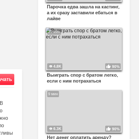
Парочка едва зашла на кастинг,
а их сразу заставили ебаться в
лайве
15 мин
4.8K
90%
Выиграть спор с братом легко,
ачать
если с ним потрахаться
9 мин
 В
то
ужно
ло
6.3K
90%
стливы
Нет денег оплатить аренду?