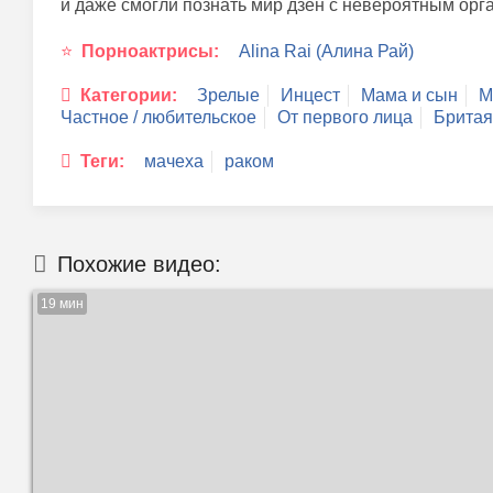
и даже смогли познать мир дзен с невероятным орга
Порноактрисы:
Alina Rai (Алина Рай)
Категории:
Зрелые
Инцест
Мама и сын
М
Частное / любительское
От первого лица
Бритая
Теги:
мачеха
раком
Похожие видео:
19 мин