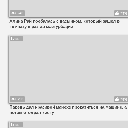
824K
79%
Алина Рай поебалась с пасынком, который зашел в
комнату в разгар мастурбации
19 мин
679K
78%
Парень дал красивой мачехе прокатиться на машине, а
потом отодрал киску
18 мин