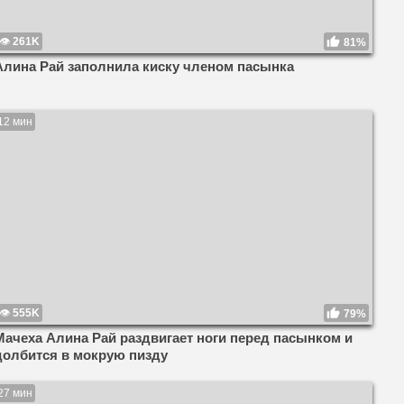
261K
81%
Алина Рай заполнила киску членом пасынка
12 мин
555K
79%
Мачеха Алина Рай раздвигает ноги перед пасынком и
долбится в мокрую пизду
27 мин