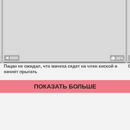
668K
80%
Пацан не ожидал, что мачеха сядет на член киской и
начнет прыгать
ПОКАЗАТЬ БОЛЬШЕ