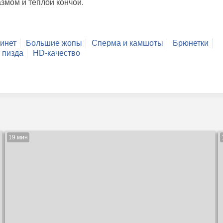
змом и тёплой кончой.
инет
Большие жопы
Сперма и камшоты
Брюнетки
 пизда
HD-качество
19 мин