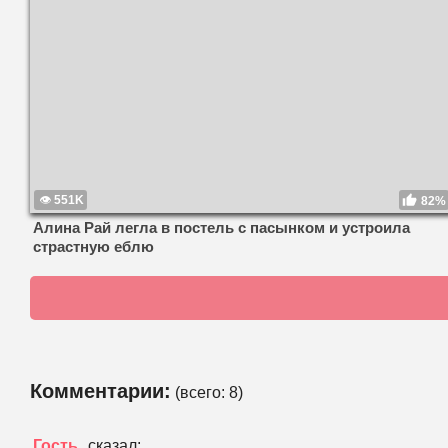
551K
82%
Алина Рай легла в постель с пасынком и устроила
страстную еблю
Комментарии:
(всего:
8
)
Гость