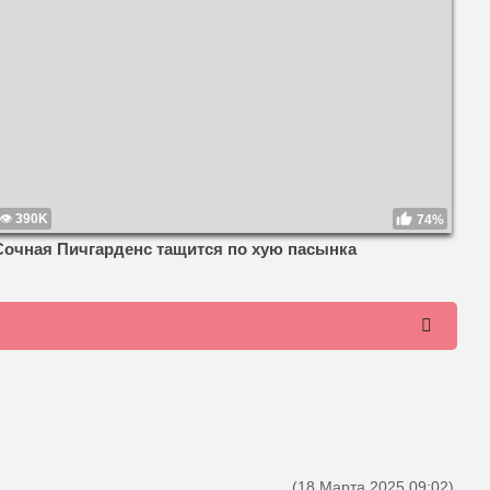
390K
74%
Сочная Пичгарденс тащится по хую пасынка
(18 Марта 2025 09:02)