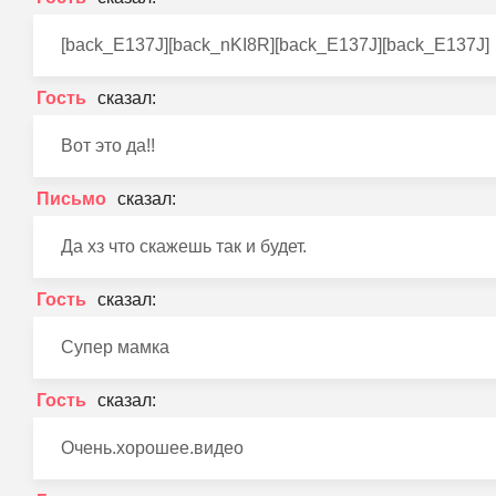
[back_E137J][back_nKI8R][back_E137J][back_E137J]
Гость
Вот это да!!
Письмо
Да хз что скажешь так и будет.
Гость
Супер мамка
Гость
Очень.хорошее.видео