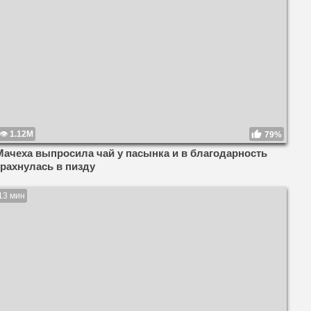
1.12M
79%
Мачеха выпросила чай у пасынка и в благодарность
трахнулась в пизду
13 мин