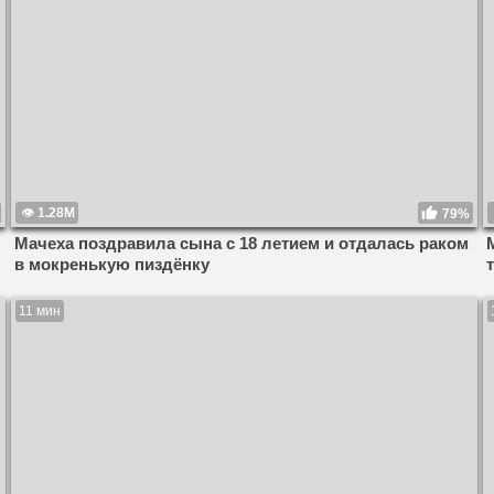
1.28M
79%
Мачеха поздравила сына с 18 летием и отдалась раком
в мокренькую пиздёнку
11 мин