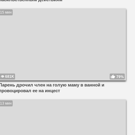
15 мин
681K
79%
Парень дрочил член на голую маму в ванной и
провоцировал ее на инцест
13 мин