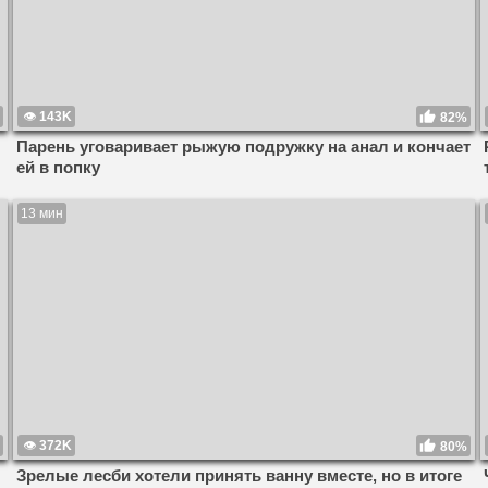
143K
82%
Парень уговаривает рыжую подружку на анал и кончает
ей в попку
13 мин
372K
80%
Зрелые лесби хотели принять ванну вместе, но в итоге