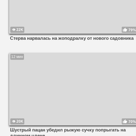
22K
79%
Стерва нарвалась на жоподралку от нового садовника
12 мин
20K
70%
Шустрый пацан убедил рыжую сучку попрыгать на
длинном члене