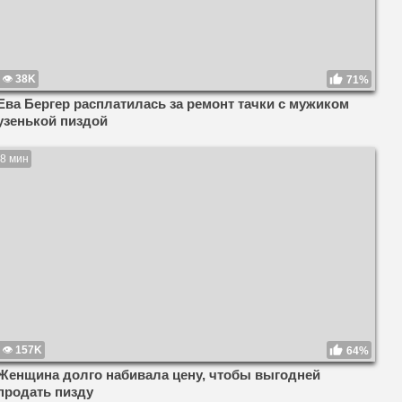
38K
71%
Ева Бергер расплатилась за ремонт тачки с мужиком
узенькой пиздой
8 мин
157K
64%
Женщина долго набивала цену, чтобы выгодней
продать пизду