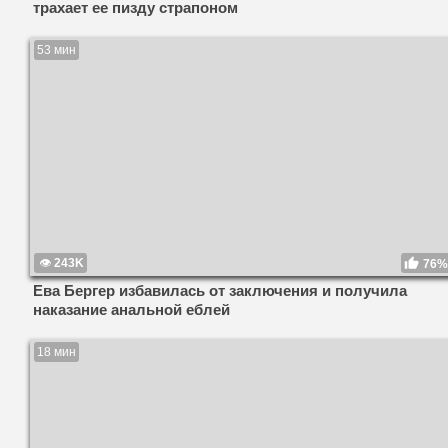
трахает ее пизду страпоном
53 мин
243K
76%
Ева Бергер избавилась от заключения и получила
наказание анальной еблей
18 мин