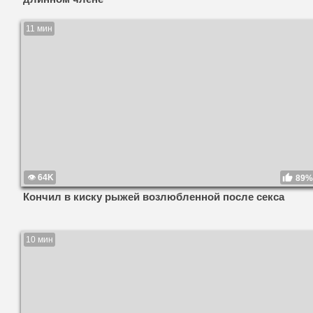
11 мин
64K
89%
Кончил в киску рыжей возлюбленной после секса
10 мин