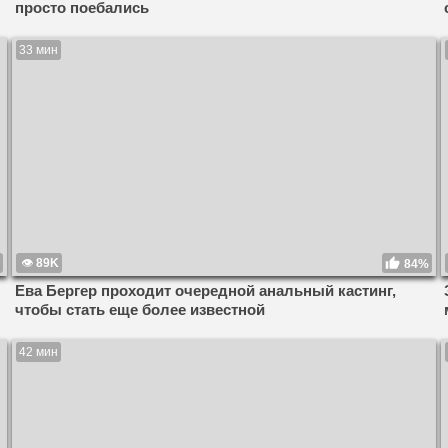
просто поебались
33 мин
89K
84%
Ева Бергер проходит очередной анальный кастинг,
чтобы стать еще более известной
42 мин