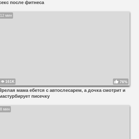
секс после фитнеса
12 мин
161K
76%
Зрелая мама ебется с автослесарем, а дочка смотрит и
мастурбирует писечку
8 мин