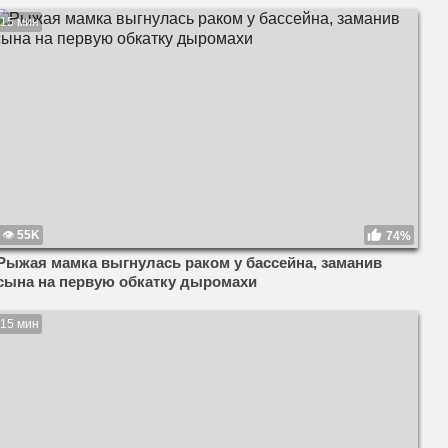
15 мин
55K
74%
Рыжая мамка выгнулась раком у бассейна, заманив
сына на первую обкатку дыромахи
15 мин