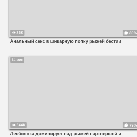
36K
80%
Анальный секс в шикарную попку рыжей бестии
14 мин
344K
79%
Лесбиянка доминирует над рыжей партнершей и