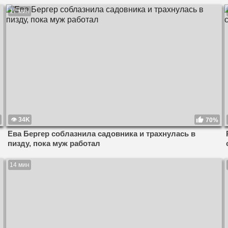
17 мин
34K
70%
Ева Бергер соблазнила садовника и трахнулась в
пизду, пока муж работал
14 мин