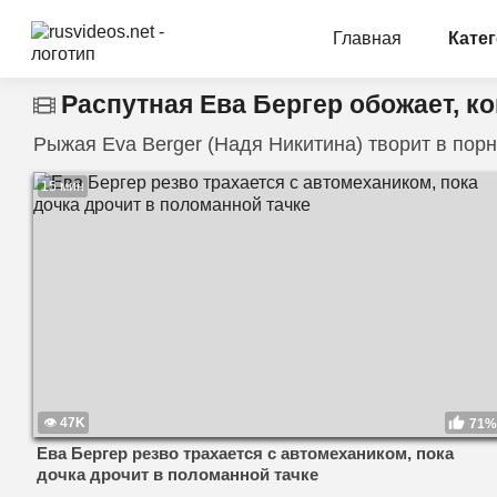
Главная
Кате
Распутная Ева Бергер обожает, ко
Рыжая Eva Berger (Надя Никитина) творит в порн
15 мин
47K
71%
Ева Бергер резво трахается с автомехаником, пока
дочка дрочит в поломанной тачке