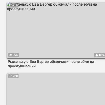
17 мин
55K
88%
Рыженькую Ева Бергер обкончали после ебли на
прослушивании
27 мин