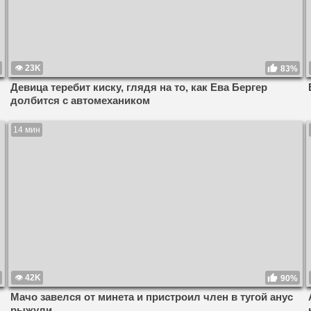
23K
83%
Девица теребит киску, глядя на то, как Ева Бергер
долбится с автомехаником
14 мин
42K
90%
Мачо завелся от минета и пристроил член в тугой анус
рыжули