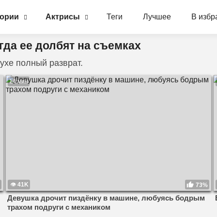
гории
Актрисы
Теги
Лучшее
В избр
гда ее долбят на съемках
ухе полный разврат.
14 мин
41K
73%
Девушка дрочит пиздёнку в машине, любуясь бодрым
трахом подруги с механиком