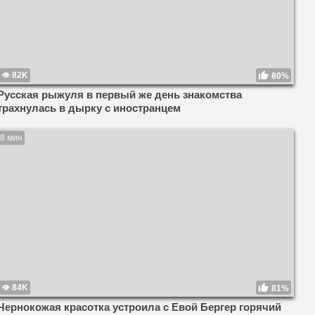
82K
80%
Русская рыжуля в первый же день знакомства
трахнулась в дырку с иностранцем
8 мин
84K
81%
Чернокожая красотка устроила с Евой Бергер горячий