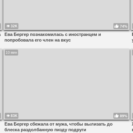
32K
74%
а
Ева Бергер познакомилась с иностранцем и
попробовала его член на вкус
10 мин
83K
89%
Ева Бергер сбежала от мужа, чтобы вылизать до
блеска раздолбанную пизду подруги