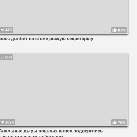
44K
83%
Босс долбит на столе рыжую секретаршу
12 мин
109K
75%
Анальные дыры пошлых шлюх подверглись
насильственным действиям