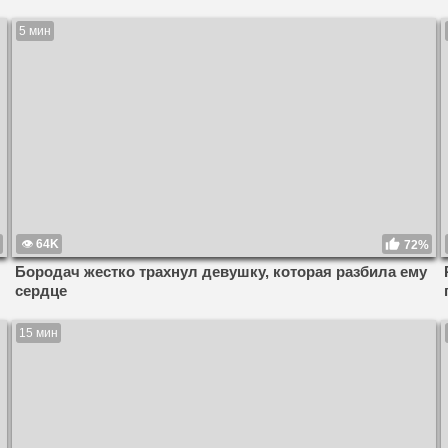
5 мин
64K
72%
Бородач жестко трахнул девушку, которая разбила ему
сердце
15 мин