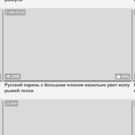
1 мин 8 сек
135K
83%
Русский парень с большим членом насильно рвет жопу
рыжей телки
11 мин