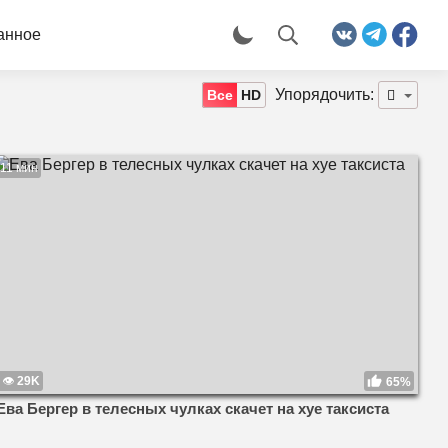
анное
Упорядочить:
Все
HD
11 мин
29K
65%
Ева Бергер в телесных чулках скачет на хуе таксиста