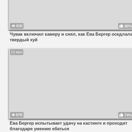
41K
80%
Чувак включил камеру и снял, как Ева Бергер оседлал
твердый хуй
10 мин
97K
74%
Ева Бергер испытывает удачу на кастинге и проходит
благодаря умению ебаться