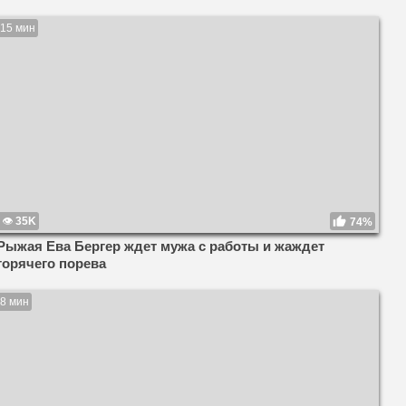
15 мин
35K
74%
Рыжая Ева Бергер ждет мужа с работы и жаждет
горячего порева
8 мин